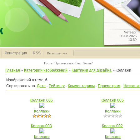
Четверг
06.08.2026
13:39
Регистрация
RSS
Вы вошли как
Гость.
Приветствую Вас
,
Гость!
Главная
»
Категории изображений
»
Картинки для дизайна
» Коллажи
Изображений в теме
:
6
Сортировать по
:
Дате
·
Рейтингу
·
Комментариям
·
Просмотрам
·
Названи
Коллажи 006
Коллажи 005
Коллажи
Коллажи
Коллаж 003
Коллаж 002
Коллажи
Коллажи